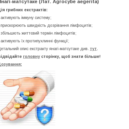
Янагі-матсутаке (Лат. Agrocybe aegerita)
ія грибних екстрактів:
 активують іммуну систему;
 прискорюють швидкість дозрівання лімфоцитів;
 збільшють життєвий термін лімфоцитів;
 активують їх протипухлинні функції;
етальний опис екстракту янагі-матсутаке див.
тут
.
Відвідайте
головну
сторінку, щоб знати більше!
Дозування: