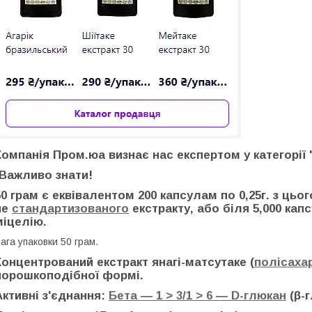
Компанія Пром.юа визнає нас експертом у категорії "
*Важливо знати!
50 грам є еквівалентом 200 капсулам по 0,25г. з цьо
не
стандартизованого
екстракту, або біля 5,000 кап
міцелію.
ага упаковки 50 грам.
Концентрований екстракт янагі-матсутаке (
полісаха
порошкоподібної формі.
Активні з'єднання:
Бета ― 1 > 3/1 > 6 ― D-глюкан
(β-