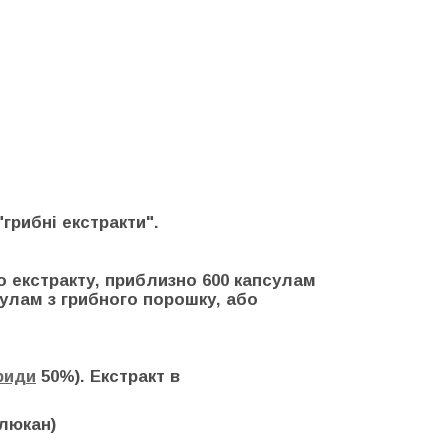
грибні екстракти".
го екстракту, приблизно 600 капсулам
сулам з грибного порошку, або
риди
50%). Екстракт в
глюкан)