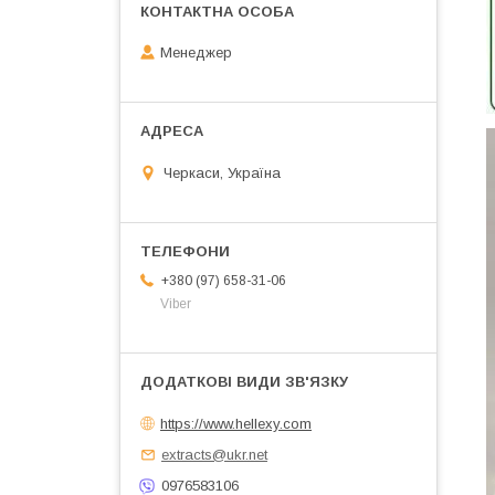
Менеджер
Черкаси, Україна
+380 (97) 658-31-06
Viber
https://www.hellexy.com
extracts@ukr.net
0976583106