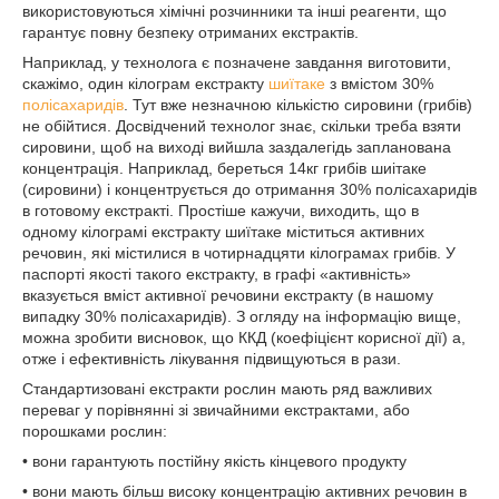
використовуються хімічні розчинники та інші реагенти, що
гарантує повну безпеку отриманих екстрактів.
Наприклад, у технолога є позначене завдання виготовити,
скажімо, один кілограм екстракту
шиїтаке
з вмістом 30%
полісахаридів
. Тут вже незначною кількістю сировини (грибів)
не обійтися. Досвідчений технолог знає, скільки треба взяти
сировини, щоб на виході вийшла заздалегідь запланована
концентрація. Наприклад, береться 14кг грибів шиітаке
(сировини) і концентрується до отримання 30% полісахаридів
в готовому екстракті. Простіше кажучи, виходить, що в
одному кілограмі екстракту шиїтаке міститься активних
речовин, які містилися в чотирнадцяти кілограмах грибів. У
паспорті якості такого екстракту, в графі «активність»
вказується вміст активної речовини екстракту (в нашому
випадку 30% полісахаридів). З огляду на інформацію вище,
можна зробити висновок, що ККД (коефіцієнт корисної дії) а,
отже і ефективність лікування підвищуються в рази.
Стандартизовані екстракти рослин мають ряд важливих
переваг у порівнянні зі звичайними екстрактами, або
порошками рослин:
• вони гарантують постійну якість кінцевого продукту
• вони мають більш високу концентрацію активних речовин в