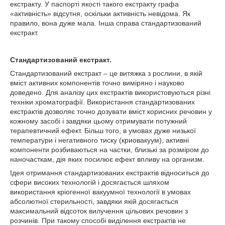
екстракту. У паспорті якості такого екстракту графа
«активність» відсутня, оскільки активність невідома. Як
правило, вона дуже мала. Інша справа стандартизований
екстракт.
Стандартизований екстракт.
Стандартизований екстракт – це витяжка з рослини, в якій
вміст активних компонентів точно виміряно і науково
доведено. Для аналізу цих екстрактів використовуються різні
техніки хроматографії. Використання стандартизованих
екстрактів дозволяє точно дозувати вміст корисних речовин у
кожному засобі і завдяки цьому отримувати потужний
терапевтичний ефект. Більш того, в умовах дуже низької
температури і негативного тиску (криовакуум), активні
компоненти розбиваються на частки, близькі за розміром до
наночасткам, дія яких посилює ефект впливу на организм.
Ідея отримання стандартизованих екстрактів відноситься до
сфери високих технологій і досягається шляхом
використання кріогенної вакуумної технології в умовах
абсолютної стерильності, завдяки якій досягається
максимальний відсоток вилучення цільових речовин з
розчинів. При такому способі виділення екстрактів не