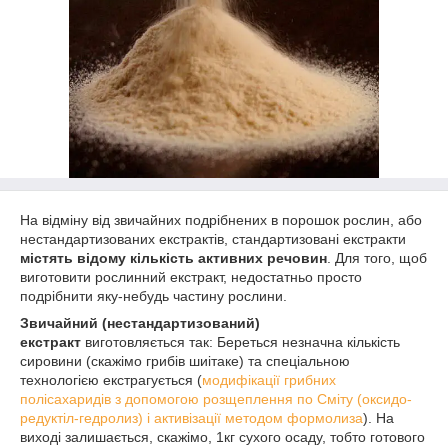
На відміну від звичайних подрібнених в порошок рослин, або
нестандартизованих екстрактів, стандартизовані екстракти
містять відому кількість активних речовин
. Для того, щоб
виготовити рослинний екстракт, недостатньо просто
подрібнити яку-небудь частину рослини.
Звичайний (нестандартизований)
екстракт
виготовляється так: Береться незначна кількість
сировини (скажімо грибів шиітаке) та спеціальною
технологією екстрагується (
модифікації грибних
полісахаридів з допомогою розщеплення по Сміту (оксидо-
редуктіл-гедролиз) і активізації методом формолиза
). На
виході залишається, скажімо, 1кг сухого осаду, тобто готового