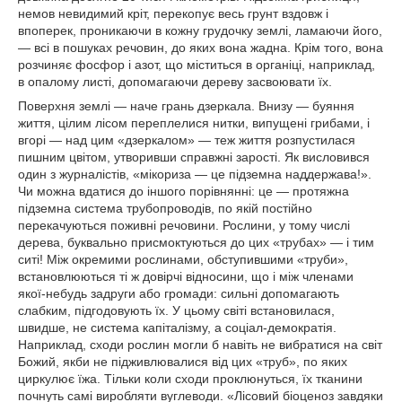
немов невидимий кріт, перекопує весь грунт вздовж і
впоперек, проникаючи в кожну грудочку землі, ламаючи його,
— всі в пошуках речовин, до яких вона жадна. Крім того, вона
розчиняє фосфор і азот, що міститься в органіці, наприклад,
в опалому листі, допомагаючи дереву засвоювати їх.
Поверхня землі — наче грань дзеркала. Внизу — буяння
життя, цілим лісом переплелися нитки, випущені грибами, і
вгорі — над цим «дзеркалом» — теж життя розпустилася
пишним цвітом, утворивши справжні зарості. Як висловився
один з журналістів, «мікориза — це підземна наддержава!».
Чи можна вдатися до іншого порівнянні: це — протяжна
підземна система трубопроводів, по якій постійно
перекачуються поживні речовини. Рослини, у тому числі
дерева, буквально присмоктуються до цих «трубах» — і тим
ситі! Між окремими рослинами, обступившими «труби»,
встановлюються ті ж довірчі відносини, що і між членами
якої-небудь задруги або громади: сильні допомагають
слабким, підгодовують їх. У цьому світі встановилася,
швидше, не система капіталізму, а соціал-демократія.
Наприклад, сходи рослин могли б навіть не вибратися на світ
Божий, якби не підживлювалися від цих «труб», по яких
циркулює їжа. Тільки коли сходи проклюнуться, їх тканини
почнуть самі виробляти вуглеводи. «Лісовий біоценоз завдяки