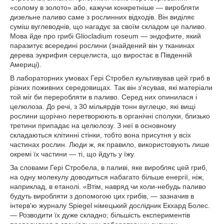
«солому в золото» або, кажучи конкретніше — виробляти
дизельне паливо саме з рослинних відходів. Він виділяє
суміш вуглеводнів, що нагадує за своїм складом це паливо.
Мова йде про грибі Gliocladium roseum — эндофите, який
паразитує всередині рослини (знайдений він у тканинах
дерева эукрифия серцелиста, що виростає в Південній
Америці).
В лабораторних умовах Гері Стробел культивував цей гриб в
різних поживних середовищах. Так він з'ясував, які матеріали
той міг би переробляти в паливо. Серед них опинилася і
целюлоза. До речі, з 30 мільярдів тонн вуглецю, які вищі
рослини щорічно перетворюють в органічні сполуки, близько
третини припадає на целюлозу. З неї в основному
складаються клітинні стінки, тобто вона присутня у всіх
частинах рослин. Люди ж, як правило, використовують лише
окремі їх частини — ті, що йдуть у їжу.
За словами Гері Стробела, в паливі, яке виробляє цей гриб,
на одну молекулу доводиться набагато більше енергії, ніж,
наприклад, в етанолі. «Втім, навряд чи коли-небудь паливо
будуть виробляти з допомогою цих грибів, — зазначив в
інтерв'ю журналу Spiegel німецький дослідник Екхард Болес.
— Розводити їх дуже складно; більшість експериментів