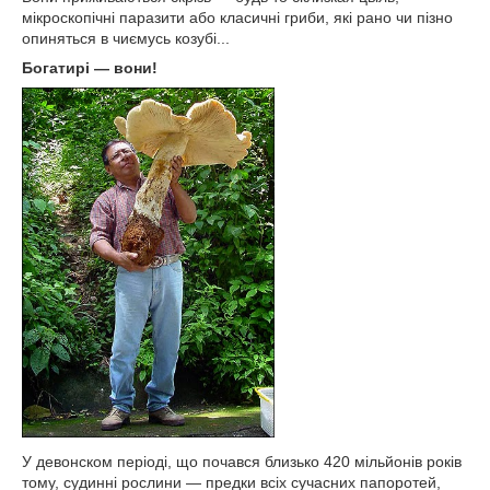
мікроскопічні паразити або класичні гриби, які рано чи пізно
опиняться в чиємусь козубі...
Богатирі — вони!
У девонском періоді, що почався близько 420 мільйонів років
тому, судинні рослини — предки всіх сучасних папоротей,