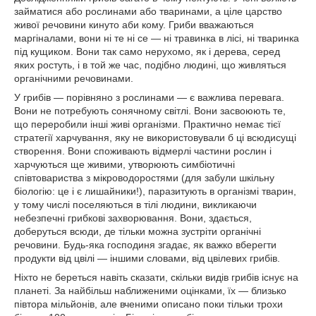
займатися або рослинами або тваринами, а ціле царство
живої речовини кинуто аби кому. Гриби вважаються
маргіналами, вони ні те ні се — ні травинка в лісі, ні тваринка
під кущиком. Вони так само нерухомо, як і дерева, серед
яких ростуть, і в той же час, подібно людині, що живляться
органічними речовинами.
У грибів — порівняно з рослинами — є важлива перевага.
Вони не потребують сонячному світлі. Вони засвоюють те,
що переробили інші живі організми. Практично немає тієї
стратегії харчування, яку не використовували б ці всюдисущі
створення. Вони споживають відмерлі частини рослин і
харчуються ще живими, утворюють симбіотичні
співтовариства з мікроводоростями (для забули шкільну
біологію: це і є лишайники!), паразитують в організмі тварин,
у тому числі поселяються в тілі людини, викликаючи
небезпечні грибкові захворювання. Вони, здається,
доберуться всюди, де тільки можна зустріти органічні
речовини. Будь-яка господиня згадає, як важко вберегти
продукти від цвілі — іншими словами, від цвілевих грибів.
Ніхто не береться навіть сказати, скільки видів грибів існує на
планеті. За найбільш наближеними оцінками, їх — близько
півтора мільйонів, але вченими описано поки тільки трохи