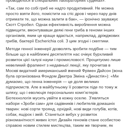
проводилося в спеціальних лабораторних судинах».
«Так, сам по собі гриб не надто продуктивний. Не можна
просто взяти його, помістити на стіс дров і через пару днів
отримати те, що можна залити в бак», — іронічно зауважує
Скотт Стробел. Однак ефективність вироблення можна
підвищити, вмонтувавши деякі гени гриба в геноми інших
організмів, яким це краще вдається, наприклад, дріжджових
грибів, бактерії Escherichia coli. З цим згодні і скептики.
Методи генної інженерії дозволять зробити подібне — тим
більше що в найближчі десятиліття нас очікує бурхливий
розвиток цієї галузі науки і промисловості. Процитуємо лише
невеликий фрагмент з недавньої лекції, яку прочитав в
Москві видатний американський вчений Фрімен Дайсон (вона
була організована Фондом Дмитра Зіміна «Династія»): «Ми
думаємо, що генна інженерія — це доля великих
підприємств. Але в майбутньому її розвиток піде по тому ж
шляху, що і еволюція персональних комп'ютерів.
Біотехнологія мусить увійти в кожну оселю. З'являться
набори «Зроби сам» для садівників і любителів домашніх
тварин: нові сорти троянд, орхідей, нові види голубів, котів,
собак, ящірок і змій. Станеться вибух у розвиток
різноманітності живих істот. Дизайн геномів стане особистою
справою новим стилем мистецтва, таким же творчим, як