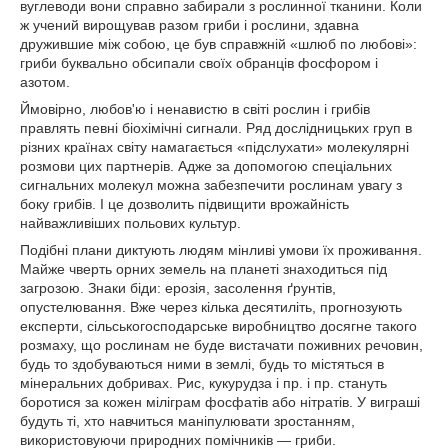
вуглеводи вони справно забирали з рослинної тканини. Коли
ж учений вирощував разом гриби і рослини, здавна
дружившие між собою, це був справжній «шлюб по любові»:
гриби буквально обсипали своїх обранців фосфором і
азотом.
Ймовірно, любов'ю і ненавистю в світі рослин і грибів
правлять певні біохімічні сигнали. Ряд дослідницьких груп в
різних країнах світу намагається «підслухати» молекулярні
розмови цих партнерів. Адже за допомогою спеціальних
сигнальних молекул можна забезпечити рослинам увагу з
боку грибів. І це дозволить підвищити врожайність
найважливіших польових культур.
Подібні плани диктують людям мінливі умови їх проживання.
Майже чверть орних земель на планеті знаходиться під
загрозою. Знаки біди: ерозія, засолення ґрунтів,
опустелювання. Вже через кілька десятиліть, прогнозують
експерти, сільськогосподарське виробництво досягне такого
розмаху, що рослинам не буде вистачати поживних речовин,
будь то здобуваються ними в землі, будь то містяться в
мінеральних добривах. Рис, кукурудза і пр. і пр. стануть
боротися за кожен міліграм фосфатів або нітратів. У виграші
будуть ті, хто навчиться маніпулювати зростанням,
використовуючи природних помічників — гриби.