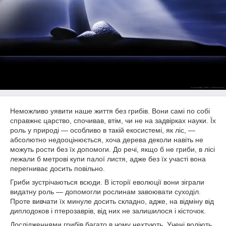
Неможливо уявити наше життя без грибів. Вони самі по собі
справжнє царство, спочивав, втім, чи не на задвірках науки. Їх
роль у природі — особливо в такій екосистемі, як ліс, —
абсолютно недооцінюється, хоча дерева деколи навіть не
можуть рости без їх допомоги. До речі, якщо б не гриби, в лісі
лежали б метрові купи палої листя, адже без їх участі вона
перегниває досить повільно.
Гриби зустрічаються всюди. В історії еволюції вони зіграли
видатну роль — допомогли рослинам завоювати суходіл.
Проте вивчати їх минуле досить складно, адже, на відміну від
диплодоков і птерозаврів, від них не залишилося і кісточок.
Дослідженнями грибів багато в чому нехтують. Учені воліють