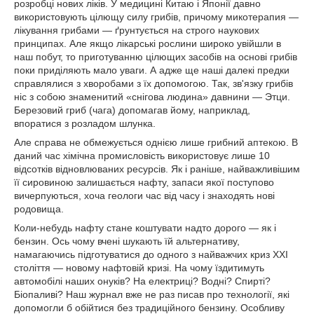
розробці нових ліків. У медицині Китаю і Японії давно
використовують цілющу силу грибів, причому микотерапия —
лікування грибами — ґрунтується на строго наукових
принципах. Але якщо лікарські рослини широко увійшли в
наш побут, то приготуванню цілющих засобів на основі грибів
поки приділяють мало уваги. А адже ще наші далекі предки
справлялися з хворобами з їх допомогою. Так, зв'язку грибів
ніс з собою знаменитий «снігова людина» давнини — Этци.
Березовий гриб (чага) допомагав йому, наприклад,
впоратися з розладом шлунка.
Але справа не обмежується однією лише грибний аптекою. В
даний час хімічна промисловість використовує лише 10
відсотків відновлюваних ресурсів. Як і раніше, найважливішим
її сировиною залишається нафту, запаси якої поступово
вичерпуються, хоча геологи час від часу і знаходять нові
родовища.
Коли-небудь нафту стане коштувати надто дорого — як і
бензин. Ось чому вчені шукають їй альтернативу,
намагаючись підготуватися до одного з найважчих криз XXI
століття — новому нафтовій кризі. На чому їздитимуть
автомобілі наших онуків? На електриці? Водні? Спирті?
Біопаливі? Наш журнал вже не раз писав про технології, які
допомогли б обійтися без традиційного бензину. Особливу