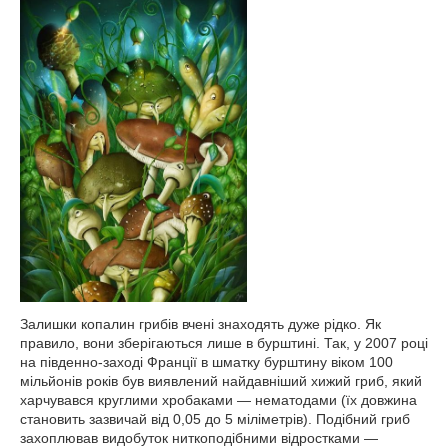
Залишки копалин грибів вчені знаходять дуже рідко. Як
правило, вони зберігаються лише в бурштині. Так, у 2007 році
на південно-заході Франції в шматку бурштину віком 100
мільйонів років був виявлений найдавніший хижий гриб, який
харчувався круглими хробаками — нематодами (їх довжина
становить зазвичай від 0,05 до 5 міліметрів). Подібний гриб
захоплював видобуток ниткоподібними відростками —