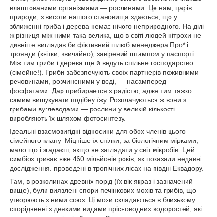
влаштованими організмами — рослинами. Це нам, царів
природи, з висоти нашого становища здається, що у
зближенні гриба і дерева немає нічого неприродного. На ділі
ж різниця між ними така велика, що в світі людей нітрохи не
дивніше виглядав би фіктивний шлюб менеджера Про* і
троянди (квітки, звичайно), завірений штампом у паспорті.
Між тим гриби і дерева ще й ведуть спільне господарство
(сімейне!). Гриби забезпечують своїх партнерів поживними
речовинами, розчиненими у воді, — насамперед
фосфатами. Дар прибирается з радістю, адже тим тяжко
самим вишукувати подібну їжу. Розплачуються ж вони з
грибами вуглеводами — рослини у великій кількості
виробляють їх шляхом фотосинтезу.
Ідеальні взаємовигідні відносини для обох членів цього
сімейного клану! Міцніше їх спілки, за біологічним мірками,
мало що і згадаєш, якщо не заглядати у світ мікробів. Цей
симбіоз триває вже 460 мільйонів років, як показали недавні
дослідження, проведені в тропічних лісах на півдні Еквадору.
Там, в розколинах древніх порід (їх вік якраз і зазначений
вище), були виявлені спори печінкових мохів та грибів, що
утворюють з ними союз. Ці мохи складаються в близькому
спорідненні з деякими видами прісноводних водоростей, які