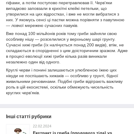
гіфами, а потім поступово перетравлював її. Черв'яки
випадково заповзали в крихітні клейкі петельки, що
утворилися на цих відростках, і вже не могли вибратися з
них. У якомусь сенсі ці пастки можна порівняти з павутиною
— ловчої мережею сучасних павуків.
Вже понад 100 мільйонів років тому гриби зайняли свою
особливу нішу — розселилися у верхньому шарі грунту.
Сучасні хижі гриби (їх налічується понад 200 видів), втім, не
складаються в спорідненні з цим доісторичним зразком. Адже
в процесі еволюції хижі гриби кілька разів виникали
незалежно один від одного.
Круглі черви і понині залишаються улюбленою їжею цих
нікуди не поспішають хижаків — особливо у грунті, бідної
живильними речовинами. Подібні гриби відіграють важливу
роль в цій екосистемі, оскільки обмежують чисельність
круглих черв'яків.
Інші статті рубрики
22.02.2024
Екстракт iз гриба (плодового тіла) vs