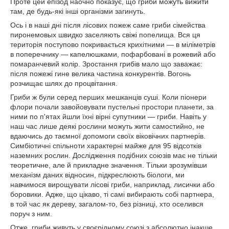
Проте цей епізод наочно показує, що гриби можуть вижити
там, де будь-які інші організми загинуть.
Ось і в наші дні після лісових пожеж саме гриби сімейства
пиронемовых швидко заселяють свіжі попелища. Вся ця
територія поступово покривається крихітними — в міліметрів
в поперечнику — капелюшками, пофарбовані в рожевий або
помаранчевий колір. Зростання грибів мало що заважає:
після пожежі гине велика частина конкурентів. Вогонь
розчищає шлях до процвітання.
Гриби ж були серед перших мешканців суші. Коли піонери
флори почали завойовувати пустельні простори планети, за
ними по п'ятах йшли їхні вірні супутники — гриби. Навіть у
наш час лише деякі рослини можуть жити самостийно, не
вдаючись до таємної допомоги своїх віковічних партнерів.
Симбіотичні спільноти характерні майже для 95 відсотків
наземних рослин. Дослідження подібних союзів має не тільки
теоретичне, але й прикладне значення. Тільки зрозумівши
механізм даних відносин, підкреслюють біологи, ми
навчимося вирощувати лісові гриби, наприклад, лисички або
боровики. Адже, що цікаво, ті самі вибирають собі партнера,
в той час як дереву, загалом-то, без різниці, хто оселився
поруч з ним.
Отже, гриби живуть у своєрідному союзі з абсолютно інакше