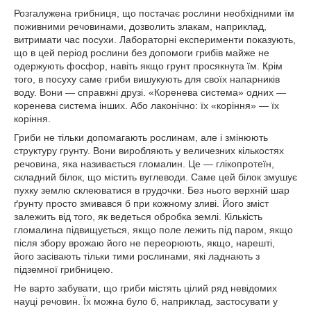
Розгалужена грибниця, що постачає рослини необхідними їм
поживними речовинами, дозволить злакам, наприклад,
витримати час посухи. Лабораторні експерименти показують,
що в цей період рослини без допомоги грибів майже не
одержують фосфор, навіть якщо грунт просякнута їм. Крім
того, в посуху саме гриби вишукують для своїх напарників
воду. Вони — справжні друзі. «Коренева система» одних —
коренева система інших. Або лаконічно: їх «коріння» — їх
коріння.
Гриби не тільки допомагають рослинам, але і змінюють
структуру грунту. Вони виробляють у величезних кількостях
речовина, яка називається гломалин. Це — глікопротеїн,
складний білок, що містить вуглеводи. Саме цей білок змушує
пухку землю склеюватися в грудочки. Без нього верхній шар
ґрунту просто змивався б при кожному зливі. Його зміст
залежить від того, як ведеться обробка землі. Кількість
гломалина підвищується, якщо поле лежить під паром, якщо
після збору врожаю його не переорюють, якщо, нарешті,
його засівають тільки тими рослинами, які ладнають з
підземної грибницею.
Не варто забувати, що гриби містять цілий ряд невідомих
науці речовин. Їх можна було б, наприклад, застосувати у