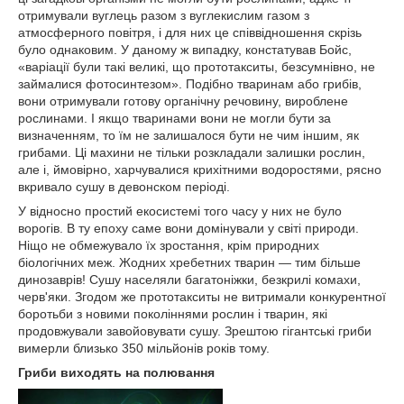
отримували вуглець разом з вуглекислим газом з
атмосферного повітря, і для них це співвідношення скрізь
було однаковим. У даному ж випадку, констатував Бойс,
«варіації були такі великі, що прототакситы, безсумнівно, не
займалися фотосинтезом». Подібно тваринам або грибів,
вони отримували готову органічну речовину, вироблене
рослинами. І якщо тваринами вони не могли бути за
визначенням, то їм не залишалося бути не чим іншим, як
грибами. Ці махини не тільки розкладали залишки рослин,
але і, ймовірно, харчувалися крихітними водоростями, рясно
вкривало сушу в девонском періоді.
У відносно простий екосистемі того часу у них не було
ворогів. В ту епоху саме вони домінували у світі природи.
Ніщо не обмежувало їх зростання, крім природних
біологічних меж. Жодних хребетних тварин — тим більше
динозаврів! Сушу населяли багатоніжки, безкрилі комахи,
черв'яки. Згодом же прототакситы не витримали конкурентної
боротьби з новими поколіннями рослин і тварин, які
продовжували завойовувати сушу. Зрештою гігантські гриби
вимерли близько 350 мільйонів років тому.
Гриби виходять на полювання