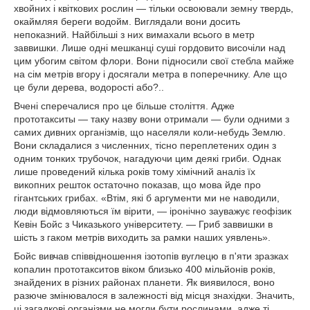
хвойних і квіткових рослин — тільки освоювали земну твердь,
окаймляя береги водойм. Виглядали вони досить
непоказний. Найбільші з них вимахали всього в метр
заввишки. Лише одні мешканці суші гордовито височіли над
цим убогим світом флори. Вони підносили свої стебла майже
на сім метрів вгору і досягали метра в поперечнику. Але що
це були дерева, водорості або?..
Вчені сперечалися про це більше століття. Адже
прототакситы — таку назву вони отримали — були одними з
самих дивних організмів, що населяли коли-небудь Землю.
Вони складалися з численних, тісно переплетених один з
одним тонких трубочок, нагадуючи цим деякі гриби. Однак
лише проведений кілька років тому хімічний аналіз їх
викопних решток остаточно показав, що мова йде про
гігантських грибах. «Втім, які б аргументи ми не наводили,
люди відмовляються їм вірити, — іронічно зауважує геофізик
Кевін Бойс з Чиказького університету. — Гриб заввишки в
шість з гаком метрів виходить за рамки наших уявлень».
Бойс вивчав співвідношення ізотопів вуглецю в п'яти зразках
копалин прототакситов віком близько 400 мільйонів років,
знайдених в різних районах планети. Як виявилося, воно
разюче змінювалося в залежності від місця знахідки. Значить,
ці загадкові організми не могли бути рослинами, адже ті