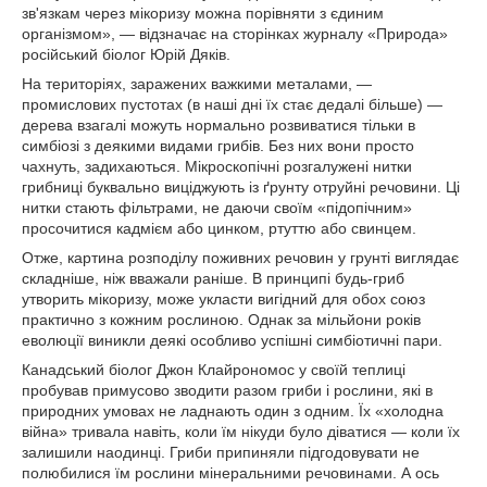
зв'язкам через мікоризу можна порівняти з єдиним
організмом», — відзначає на сторінках журналу «Природа»
російський біолог Юрій Дяків.
На територіях, заражених важкими металами, —
промислових пустотах (в наші дні їх стає дедалі більше) —
дерева взагалі можуть нормально розвиватися тільки в
симбіозі з деякими видами грибів. Без них вони просто
чахнуть, задихаються. Мікроскопічні розгалужені нитки
грибниці буквально виціджують із ґрунту отруйні речовини. Ці
нитки стають фільтрами, не даючи своїм «підопічним»
просочитися кадмієм або цинком, ртуттю або свинцем.
Отже, картина розподілу поживних речовин у грунті виглядає
складніше, ніж вважали раніше. В принципі будь-гриб
утворить мікоризу, може укласти вигідний для обох союз
практично з кожним рослиною. Однак за мільйони років
еволюції виникли деякі особливо успішні симбіотичні пари.
Канадський біолог Джон Клайрономос у своїй теплиці
пробував примусово зводити разом гриби і рослини, які в
природних умовах не ладнають один з одним. Їх «холодна
війна» тривала навіть, коли їм нікуди було діватися — коли їх
залишили наодинці. Гриби припиняли підгодовувати не
полюбилися їм рослини мінеральними речовинами. А ось