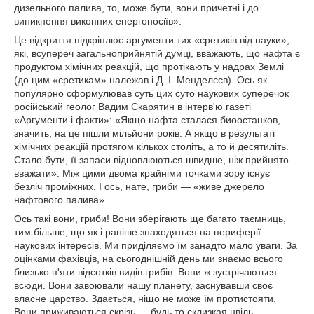
дизельного палива, то, може бути, вони причетні і до
виникнення викопних енергоносіїв».
Це відкриття підкріплює аргументи тих «єретиків від науки»,
які, всупереч загальноприйнятій думці, вважають, що нафта є
продуктом хімічних реакцій, що протікають у надрах Землі
(до цим «єретикам» належав і Д. І. Менделєєв). Ось як
популярно сформулював суть цих суто наукових суперечок
російський геолог Вадим Скарятин в інтерв'ю газеті
«Аргументи і факти»: «Якщо нафта сталася биоостанков,
значить, на це пішли мільйони років. А якщо в результаті
хімічних реакцій протягом кількох століть, а то й десятиліть.
Стало бути, її запаси відновлюються швидше, ніж прийнято
вважати». Між цими двома крайніми точками зору існує
безліч проміжних. І ось, нате, гриби — «живе джерело
нафтового палива»...
Ось такі вони, гриби! Вони зберігають ще багато таємниць,
тим більше, що як і раніше знаходяться на периферії
наукових інтересів. Ми приділяємо їм занадто мало уваги. За
оцінками фахівців, на сьогоднішній день ми знаємо всього
близько п'яти відсотків видів грибів. Вони ж зустрічаються
всюди. Вони завоювали нашу планету, заснувавши своє
власне царство. Здається, ніщо не може їм протистояти.
Вони приживаються скрізь — будь то склизкая цвіль,