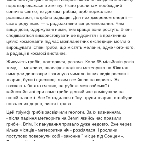
перетворювалася в хімічну. Якщо рослинам необхідний
сонячне світло, то деяким грибам, щоб нормально
розвиватися, потрібна радіація. Для них джерелом енергії —
свого роду їжею — є радіоактивне випромінювання. Чим
вище дози, одержувані ними, тим краще вони ростуть. Вчені
сподіваються використовувати це відкриття і в практичних
цілях: космонавти під час міжпланетних експедицій могли б
вирощувати їстівні гриби, що містять меланін, адже чого-чого,
а радіації в космосі вистачає.
Живучість грибів, повторюся, разюча. Коли 65 мільйонів років
тому, — можливо, внаслідок падіння метеорита на Юкатан —
вимерли динозаври і загинуло чимало інших видів рослин і
тварин, були і щасливці, яким все йшло на користь. Як
вважають багато вчених, на рубежі мезозойської і
кайнозойської ери саме гриби деякий час домінували на
нашій планеті. Все їм годилося в їжу: трупи тварин, стовбури
повалених дерев, листя і трава.
Цей тріумф грибів засвідчили геологи. За їх визнанням,
«після падіння метеорита на Землі якийсь час правили
гриби». Втім, їх панування тривало дуже недовго. Вже через
кілька місяців «метеоритна ніч» розсіялася, і рослини
поступово повернули собі «законне " місце під Сонцем».