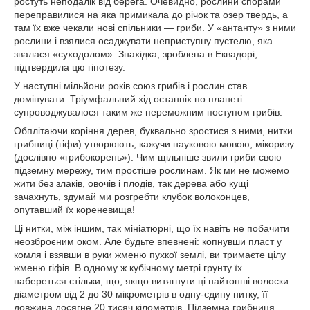
ростуть неподалік від берега. Очевидно, рослини спорами
переправилися на яка примикала до річок та озер твердь, а
там їх вже чекали нові спільники — гриби. У «антанту» з ними
рослини і взялися осаджувати неприступну пустелю, яка
звалася «суходолом». Знахідка, зроблена в Еквадорі,
підтвердила цю гіпотезу.
У наступні мільйони років союз грибів і рослин став
домінувати. Тріумфальний хід останніх по планеті
супроводжувалося таким же переможним поступом грибів.
Обплітаючи коріння дерев, буквально зростися з ними, нитки
грибниці (гіфи) утворюють, кажучи науковою мовою, мікоризу
(дослівно «грибокорень»). Чим щільніше звили гриби свою
підземну мережу, тим простіше рослинам. Як ми не можемо
жити без злаків, овочів і плодів, так дерева або кущі
зачахнуть, здумай ми розгребти клубок волоконцев,
опутавший їх кореневища!
Ці нитки, між іншим, так мініатюрні, що їх навіть не побачити
неозброєним оком. Але будьте впевнені: копнувши пласт у
комля і взявши в руки жменю пухкої землі, ви тримаєте цілу
жменю гіфів. В одному ж кубічному метрі грунту їх
набереться стільки, що, якщо витягнути ці найтонші волоски
діаметром від 2 до 30 мікрометрів в одну-єдину нитку, її
довжина досягне 20 тисяч кілометрів. Підземна грибниця,