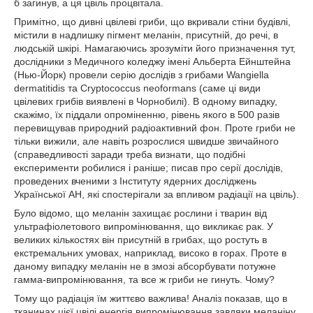
б загинув, а ця цвіль процвітала.
Примітно, що дивні цвілеві гриби, що вкривали стіни будівлі,
містили в надлишку пігмент меланін, присутній, до речі, в
людській шкірі. Намагаючись зрозуміти його призначення тут,
дослідники з Медичного коледжу імені Альберта Ейнштейна
(Нью-Йорк) провели серію дослідів з грибами Wangiella
dermatitidis та Cryptococcus neoformans (саме ці види
цвілевих грибів виявлені в Чорнобилі). В одному випадку,
скажімо, їх піддали опроміненню, рівень якого в 500 разів
перевищував природний радіоактивний фон. Проте гриби не
тільки вижили, але навіть розрослися швидше звичайного
(справедливості заради треба визнати, що подібні
експерименти робилися і раніше; писав про серії дослідів,
проведених вченими з Інституту ядерних досліджень
Української АН, які спостерігали за впливом радіації на цвіль).
Було відомо, що меланін захищає рослини і тварин від
ультрафіолетового випромінювання, що викликає рак. У
великих кількостях він присутній в грибах, що ростуть в
екстремальних умовах, наприклад, високо в горах. Проте в
даному випадку меланін не в змозі абсорбувати потужне
гамма-випромінювання, та все ж гриби не гинуть. Чому?
Тому що радіація їм життєво важлива! Аналіз показав, що в
тканинах цієї цвілі енергія випромінювання завдяки меланіну