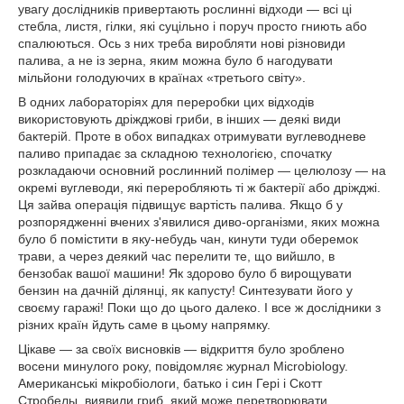
увагу дослідників привертають рослинні відходи — всі ці
стебла, листя, гілки, які суцільно і поруч просто гниють або
спалюються. Ось з них треба виробляти нові різновиди
палива, а не із зерна, яким можна було б нагодувати
мільйони голодуючих в країнах «третього світу».
В одних лабораторіях для переробки цих відходів
використовують дріжджові гриби, в інших — деякі види
бактерій. Проте в обох випадках отримувати вуглеводневе
паливо припадає за складною технологією, спочатку
розкладаючи основний рослинний полімер — целюлозу — на
окремі вуглеводи, які переробляють ті ж бактерії або дріжджі.
Ця зайва операція підвищує вартість палива. Якщо б у
розпорядженні вчених з'явилися диво-організми, яких можна
було б помістити в яку-небудь чан, кинути туди оберемок
трави, а через деякий час перелити те, що вийшло, в
бензобак вашої машини! Як здорово було б вирощувати
бензин на дачній ділянці, як капусту! Синтезувати його у
своєму гаражі! Поки що до цього далеко. І все ж дослідники з
різних країн йдуть саме в цьому напрямку.
Цікаве — за своїх висновків — відкриття було зроблено
восени минулого року, повідомляє журнал Microbiology.
Американські мікробіологи, батько і син Гері і Скотт
Стробелы, виявили гриб, який може перетворювати...