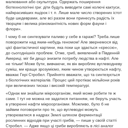
малювання або скульптура. Одержать поширення
біотехнологічні гри: діти будуть виводити самі колючі кактуси,
найкрасивіших ящірок і т. п. Лише мале число створених істот
буде шедеврами, але всі разом вони принесуть радість їх
творцям і велика різноманітність нових форм фауни і
флори».
І чому б не синтезувати паливо у себе в гаражі? Треба лише
поворожити над яким-небудь геномом! Але звернемося від
цієї фантастичної картини, яка поки ще здається «єрессю»,
до сьогоднішніх проблем. Отже, гриб, виявлений в Південній
Америці, міг би дещо знизити потребу людства в нафті. Але
не тільки! Може бути, вивчаючи, як він виробляє вуглеводневу
суміш, ми краще зрозуміємо, яким чином утворюється нафту,
вважає Гері Стробел. Прийнято вважати, що та синтезується
з біологічних матеріалів. Процес цей протікає мільйони років
при величезних тисках і високій температурі.
«Однак ми знайшли мікроорганізм, який може робити те ж
саме. І тут не можна не задатися питанням, не беруть участь
в утворенні нафти мікроорганізми. Можливо, було б не
зайвим поговорити про те, що вуглеводні можуть
утворюватися в надрах Землі шляхом ферментації
рослинних відходів при участі грибів, — пише у своїй статті
Стробел. — Адже якщо ці гриби виробляють в лісі аналог