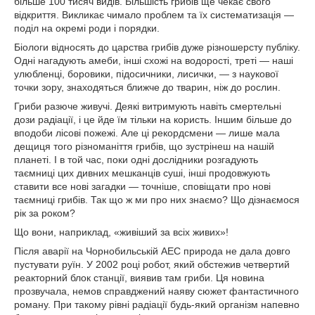
більше 100 тисяч видів. Більшість грибів ще чекає свого
відкриття. Викликає чимало проблем та їх систематизація —
поділ на окремі роди і порядки.
Біологи відносять до царства грибів дуже різношерсту публіку.
Одні нагадують амеби, інші схожі на водорості, треті — наші
улюбленці, боровики, підосичники, лисички, — з наукової
точки зору, знаходяться ближче до тварин, ніж до рослин.
Гриби разюче живучі. Деякі витримують навіть смертельні
дози радіації, і це йде їм тільки на користь. Іншим більше до
вподоби лісові пожежі. Але ці рекордсмени — лише мала
дещиця того різноманіття грибів, що зустрінеш на нашій
планеті. І в той час, поки одні дослідники розгадують
таємниці цих дивних мешканців суші, інші продовжують
ставити все нові загадки — точніше, сповіщати про нові
таємниці грибів. Так що ж ми про них знаємо? Що дізнаємося
рік за роком?
Що вони, наприклад, «живіший за всіх живих»!
Після аварії на Чорнобильській АЕС природа не дала довго
пустувати руїн. У 2002 році робот, який обстежив четвертий
реакторний блок станції, виявив там гриби. Ця новина
прозвучала, немов справджений наяву сюжет фантастичного
роману. При такому рівні радіації будь-який організм напевно