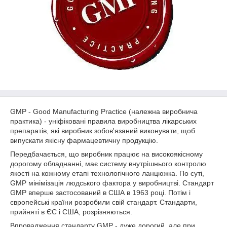
GMP - Good Manufacturing Practice (належна виробнича
практика) - уніфіковані правила виробництва лікарських
препаратів, які виробник зобов'язаний виконувати, щоб
випускати якісну фармацевтичну продукцію.
Передбачається, що виробник працює на високоякісному
дорогому обладнанні, має систему внутрішнього контролю
якості на кожному етапі технологічного ланцюжка. По суті,
GMP мінімізація людського фактора у виробництві. Стандарт
GMP вперше застосований в США в 1963 році. Потім і
європейські країни розробили свій стандарт. Стандарти,
прийняті в ЄС і США, розрізняються.
Впровадження стандарту GMP - дуже дорогий, але при