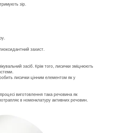
дтримують зір.
ру.
нтиоксидантний захист.
кувальний засіб. Крім того, лисички зміцнюють
истеми.
обить лисички цінним елементом як у
 процесі виготовлення така речовина як
 потрапляє в номенклатуру активних речовин.