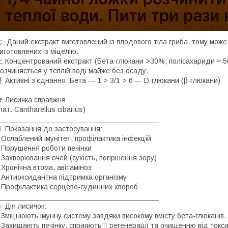
 Даний екстракт виготовлений із плодового тіла гриба, тому може в
иготовлених із міцелію.
 Концентрований екстракт (Бета-глюкани >30%; полісахариди ≈ 5
озчиняється у теплій воді майже без осаду.
 Активні з’єднання: Бета ― 1 > 3/1 > 6 ― D-глюкани (β-глюкани)
 Лисичка справжня
лат. Cantharellus cibarius)
_______________________________________
 Показання до застосування:
 Ослаблений імунітет, профілактика інфекцій
 Порушення роботи печінки
 Захворювання очей (сухість, погіршення зору)
 Хронічна втома, авітаміноз
 Антиоксидантна підтримка організму
 Профілактика серцево-судинних хвороб
_______________________________________
️ Дія лисичок:
 Зміцнюють імунну систему завдяки високому вмісту бета-глюканів.
 Захищають печінку, сприяють її регенерації та очищенню від токси