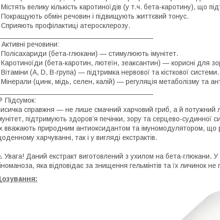
 Містять велику кількість каротиноїдів (у т.ч. бета-каротину), що пі
 Покращують обмін речовин і підвищують життєвий тонус.
 Сприяють профілактиці атеросклерозу.
_______________________________________
 Активні речовини:
 Полісахариди (бета-глюкани) — стимулюють імунітет.
 Каротиноїди (бета-каротин, лютеїн, зеаксантин) — корисні для зо
 Вітаміни (A, D, B-група) — підтримка нервової та кісткової системи.
 Мінерали (цинк, мідь, селен, калій) — регуляція метаболізму та а
_______________________________________
 Підсумок:
исичка справжня — не лише смачний харчовий гриб, а й потужний лі
мунітет, підтримують здоров’я печінки, зору та серцево-судинної с
х вважають природним антиоксидантом та імуномодулятором, що р
оденному харчуванні, так і у вигляді екстрактів.
️ Увага! Даний екстракт виготовлений з ухилом на бета-глюкани. У
іноманоза, яка відповідає за знищення гельмінтів та їх личинок не
Дозування: