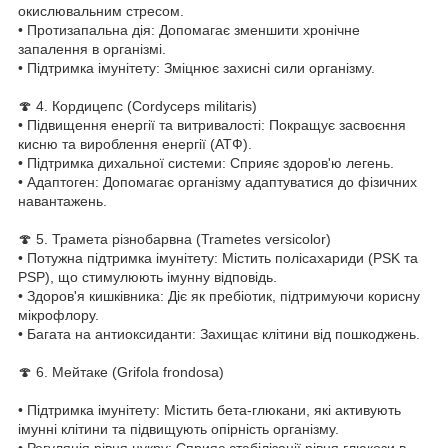
окислювальним стресом.
• Протизапальна дія: Допомагає зменшити хронічне
запалення в організмі.
• Підтримка імунітету: Зміцнює захисні сили організму.
🍄 4. Кордицепс (Cordyceps militaris)
• Підвищення енергії та витривалості: Покращує засвоєння
кисню та вироблення енергії (АТФ).
• Підтримка дихальної системи: Сприяє здоров'ю легень.
• Адаптоген: Допомагає організму адаптуватися до фізичних
навантажень.
🍄 5. Трамета різнобарвна (Trametes versicolor)
• Потужна підтримка імунітету: Містить полісахариди (PSK та
PSP), що стимулюють імунну відповідь.
• Здоров'я кишківника: Діє як пребіотик, підтримуючи корисну
мікрофлору.
• Багата на антиоксиданти: Захищає клітини від пошкоджень.
🍄 6. Мейтаке (Grifola frondosa)
• Підтримка імунітету: Містить бета-глюкани, які активують
імунні клітини та підвищують опірність організму.