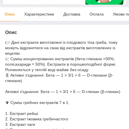
Опис
Характеристики
Доставка
Оплата
Умови п
Опис
👉 Дані екстракти виготовлені із плодового тіла гриба, тому
можуть відрізнятися на смак від екстрактів виготовлених із
міцелію.
📈 Суміш концентрованих екстрактів (бета-глюкани >30%;
полісахариди ≈ 50%). Екстракти в порошкоподібної формі.
Розчиняється у теплій воді майже без осаду.
🧬 Активні з’єднання: Бета ― 1 > 3/1 > 6 ― D-глюкани (β-
глюкани)
Активні з’єднання: Бета ― 1 > 3/1 > 6 ― D-глюкан (β-глюкан)
🍄 Суміш грибних екстрактів 7 в 1:
1. Екстракт рейші
2. Екстракт їжовика гребінчастого
3. Екстракт чаги