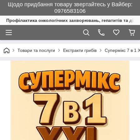
Щодо придбання товару звертайтесь у Вайбер:
0976583106
Профілактика онкологічних захворювань, гепатитів та діаб
Товари та послуги
Екстракти грибів
Супермікс 7 в 1 