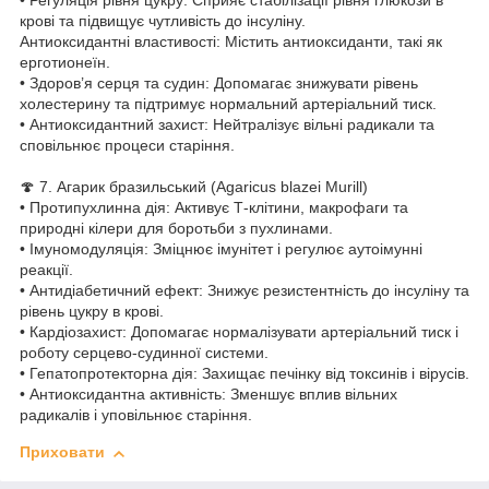
• Регуляція рівня цукру: Сприяє стабілізації рівня глюкози в
крові та підвищує чутливість до інсуліну.
Антиоксидантні властивості: Містить антиоксиданти, такі як
ерготионеїн.
• Здоров’я серця та судин: Допомагає знижувати рівень
холестерину та підтримує нормальний артеріальний тиск.
• Антиоксидантний захист: Нейтралізує вільні радикали та
сповільнює процеси старіння.
🍄 7. Агарик бразильський (Agaricus blazei Murill)
• Протипухлинна дія: Активує Т-клітини, макрофаги та
природні кілери для боротьби з пухлинами.
• Імуномодуляція: Зміцнює імунітет і регулює аутоімунні
реакції.
• Антидіабетичний ефект: Знижує резистентність до інсуліну та
рівень цукру в крові.
• Кардіозахист: Допомагає нормалізувати артеріальний тиск і
роботу серцево-судинної системи.
• Гепатопротекторна дія: Захищає печінку від токсинів і вірусів.
• Антиоксидантна активність: Зменшує вплив вільних
радикалів і уповільнює старіння.
Приховати