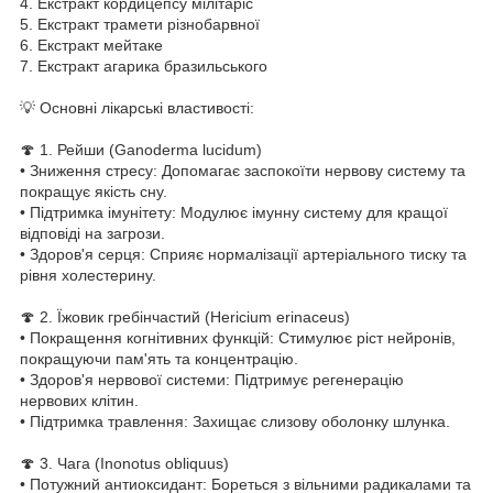
4. Екстракт кордицепсу мілітаріс
5. Екстракт трамети різнобарвної
6. Екстракт мейтаке
7. Екстракт агарика бразильського
💡 Основні лікарські властивості:
🍄 1. Рейши (Ganoderma lucidum)
• Зниження стресу: Допомагає заспокоїти нервову систему та
покращує якість сну.
• Підтримка імунітету: Модулює імунну систему для кращої
відповіді на загрози.
• Здоров'я серця: Сприяє нормалізації артеріального тиску та
рівня холестерину.
🍄 2. Їжовик гребінчастий (Hericium erinaceus)
• Покращення когнітивних функцій: Стимулює ріст нейронів,
покращуючи пам'ять та концентрацію.
• Здоров'я нервової системи: Підтримує регенерацію
нервових клітин.
• Підтримка травлення: Захищає слизову оболонку шлунка.
🍄 3. Чага (Inonotus obliquus)
• Потужний антиоксидант: Бореться з вільними радикалами та