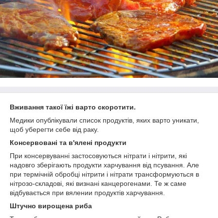
Вживання такої їжі варто скоротити.
Медики опублікували список продуктів, яких варто уникати,
щоб уберегти себе від раку.
Консервовані та в'ялені продукти
При консервуванні застосовуються нітрати і нітрити, які
надовго зберігають продукти харчування від псування. Але
при термічній обробці нітрити і нітрати трансформуються в
нітрозо-складові, які визнані канцерогенами. Те ж саме
відбувається при вялении продуктів харчування.
Штучно вирощена риба