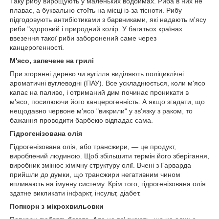
Таку рибу вирощують у маленьких водоймах. Риба в них не
плаває, а буквально стоїть на місці із-за тісноти. Рибу
підгодовують антибіотиками з барвниками, які надають м'ясу
риби "здоровий і природний колір. У багатьох країнах
ввезення такої риби заборонений саме через
канцерогенності.
М'ясо, запечене на грилі
При згорянні дерево чи вугілля виділяють поліциклічні
ароматичні вуглеводні (ПАУ). Все ускладнюється, коли м'ясо
капає на паливо, і отриманий дим починає проникати в
м'ясо, посилюючи його канцерогенність. А якщо згадати, що
нещодавно червоне м'ясо "викрили" у зв'язку з раком, то
бажання проводити барбекю відпадає сама.
Гідрогенізована олія
Гідрогенізована олія, або трансжири, — це продукт,
вироблений людиною. Щоб збільшити термін його зберігання,
виробник змінює хімічну структуру олії. Вчені з Гарварда
прийшли до думки, що трансжири негативним чином
впливають на імунну систему. Крім того, гідрогенізована олія
здатне викликати інфаркт, інсульт, діабет.
Попкорн з мікрохвильовки